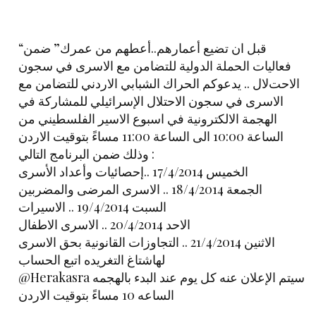
“قبل ان تضيع أعمارهم..أعطهم من عمرك” ضمن
فعاليات الحملة الدولية للتضامن مع اﻻسرى في سجون
اﻻحتﻻل .. يدعوكم الحراك الشبابي الاردني للتضامن مع
الاسرى في سجون الاحتلال الإسرائيلي للمشاركة في
الهجمة اﻻلكترونية في اسبوع اﻻسير الفلسطيني من
الساعة 10:00 الى الساعة 11:00 مساءً بتوقيت الاردن
وذلك ضمن البرنامج التالي :
الخميس 17/4/2014 ..إحصائيات وأعداد اﻷسرى
الجمعة 18/4/2014 .. اﻻسرى المرضى والمضربين
السبت 19/4/2014 .. اﻻسيرات
اﻻحد 20/4/2014 .. اﻻسرى اﻻطفال
اﻻثنين 21/4/2014 .. التجاوزات القانونية بحق اﻻسرى
لهاشتاغ التغريده اتبع الحساب
@Herakasra سيتم الإعلان عنه كل يوم عند البدء بالهجمه
الساعه 10 مساءً بتوقيت الاردن