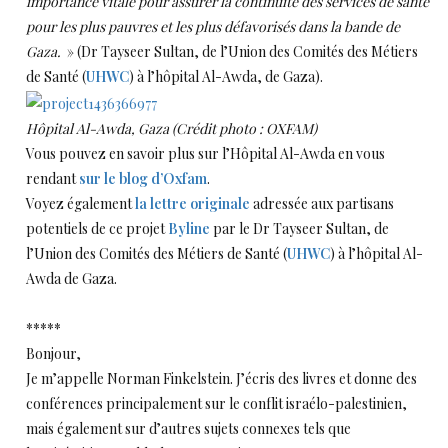
importance vitale pour assurer la continuité des services de santé
pour les plus pauvres et les plus défavorisés dans la bande de
Gaza.
» (Dr Tayseer Sultan, de l’Union des Comités des Métiers
de Santé (
UHWC
) à l’hôpital Al-Awda, de Gaza).
Hôpital Al-Awda, Gaza (Crédit photo : OXFAM)
Vous pouvez en savoir plus sur l’Hôpital Al-Awda en vous
rendant
sur le blog d’Oxfam
.
Voyez également
la lettre originale
adressée aux partisans
potentiels de ce projet
Byline
par le Dr Tayseer Sultan, de
l’Union des Comités des Métiers de Santé (
UHWC
) à l’hôpital Al-
Awda de Gaza.
*****
Bonjour,
Je m’appelle Norman Finkelstein. J’écris des livres et donne des
conférences principalement sur le conflit israélo-palestinien,
mais également sur d’autres sujets connexes tels que