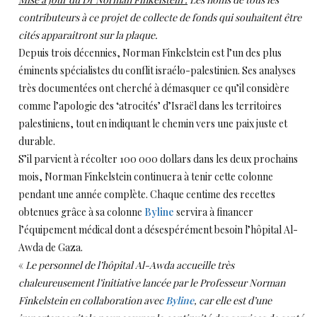
contributeurs à ce projet de collecte de fonds qui souhaitent être
cités apparaitront sur la plaque.
Depuis trois décennies, Norman Finkelstein est l’un des plus
éminents spécialistes du conflit israélo-palestinien. Ses analyses
très documentées ont cherché à démasquer ce qu’il considère
comme l’apologie des ‘atrocités’ d’Israël dans les territoires
palestiniens, tout en indiquant le chemin vers une paix juste et
durable.
S’il parvient à récolter 100 000 dollars dans les deux prochains
mois, Norman Finkelstein continuera à tenir cette colonne
pendant une année complète. Chaque centime des recettes
obtenues grâce à sa colonne
Byline
servira à financer
l’équipement médical dont a désespérément besoin l’hôpital Al-
Awda de Gaza.
«
Le personnel de l’hôpital Al-Awda accueille très
chaleureusement l’initiative lancée par le Professeur Norman
Finkelstein en collaboration avec
Byline
, car elle est d’une