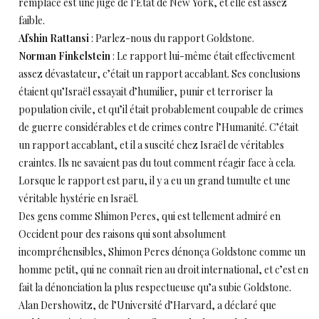
remplacé est une juge de l’Etat de New York, et elle est assez
faible.
Afshin Rattansi
: Parlez-nous du rapport Goldstone.
Norman Finkelstein
: Le rapport lui-même était effectivement
assez dévastateur, c’était un rapport accablant. Ses conclusions
étaient qu’Israël essayait d’humilier, punir et terroriser la
population civile, et qu’il était probablement coupable de crimes
de guerre considérables et de crimes contre l’Humanité. C’était
un rapport accablant, et il a suscité chez Israël de véritables
craintes. Ils ne savaient pas du tout comment réagir face à cela.
Lorsque le rapport est paru, il y a eu un grand tumulte et une
véritable hystérie en Israël.
Des gens comme Shimon Peres, qui est tellement admiré en
Occident pour des raisons qui sont absolument
incompréhensibles, Shimon Peres dénonça Goldstone comme un
homme petit, qui ne connaît rien au droit international, et c’est en
fait la dénonciation la plus respectueuse qu’a subie Goldstone.
Alan Dershowitz, de l’Université d’Harvard, a déclaré que