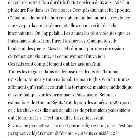
décembre 1987. Elle a duré (de facto) environ deux ans. J’ai vécu
plusieurs fois dans les Territoires Occupés durant cette époque.
C’était une démonstration véritablement héroïque de résistance
massive par la non-violence, et elle a eu un véritable écho
international. On l’appelait… Les armes les plus violentes que les
Palestiniens utilisèrent furent les pierres. Quelquefois, ils
brûlaient des pneus. Mais Israël répondit par une répression
extrêmement violente, et ce mouvement fut vaincu.
Ces faits sont complètement oubliés aujourd’hui.
Toutes les organisations de défense des droits de l’homme
(B’tselem, Amnesty International, Human Rights Watch), toutes
affirment qu’Israël recourait à la torture de manière méthodique
et systématique sur les prisonniers Palestiniens. Selon les
estimations de Human Rights Watch pour les années 1988-1990 ,
et je les cite, « des dizaines de milliers de prisonniers palestiniens
ont été torturés ». C’est un chiffre très intéressant.
Si vous me permettez – ce n’est pas une digression, mais c’est une
perspective légèrement différente – , si vous considérez le