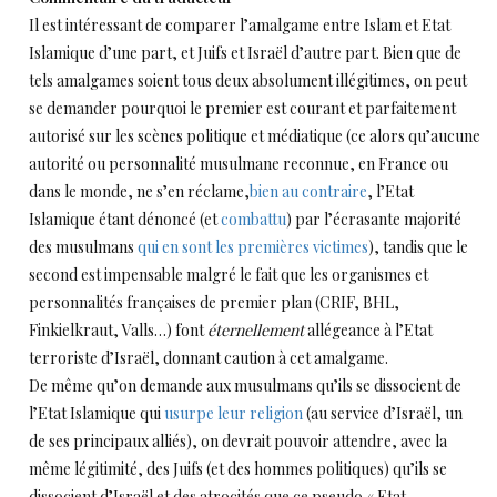
Il est intéressant de comparer l’amalgame entre Islam et Etat
Islamique d’une part, et Juifs et Israël d’autre part. Bien que de
tels amalgames soient tous deux absolument illégitimes, on peut
se demander pourquoi le premier est courant et parfaitement
autorisé sur les scènes politique et médiatique (ce alors qu’aucune
autorité ou personnalité musulmane reconnue, en France ou
dans le monde, ne s’en réclame,
bien au contraire
, l’Etat
Islamique étant dénoncé (et
combattu
) par l’écrasante majorité
des musulmans
qui en sont les premières victimes
), tandis que le
second est impensable malgré le fait que les organismes et
personnalités françaises de premier plan (CRIF, BHL,
Finkielkraut, Valls…) font
éternellement
allégeance à l’Etat
terroriste d’Israël, donnant caution à cet amalgame.
De même qu’on demande aux musulmans qu’ils se dissocient de
l’Etat Islamique qui
usurpe leur religion
(au service d’Israël, un
de ses principaux alliés), on devrait pouvoir attendre, avec la
même légitimité, des Juifs (et des hommes politiques) qu’ils se
dissocient d’Israël et des atrocités que ce pseudo « Etat