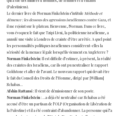
qui a tué des milliers d’hommes, de femmes et d’enfants
(Palestiniens).
Le dernier livre de Norman Finkelstein s’intitule
Méthode et
démence : les dessous des agressions israéliennes contre Gaza
, et
il me rejoint sur le plateau. Bienvenue, Norman. Dans ce livre,
vous évoquez le fait que Tzipi Livni, la politicienne israélienne, a
annulé une visite à Londres de crainte d’être arrêtée. A quel point
les personnalités politiques israéliennes considèrent-elles la
sériosité de la menace légale lorsqu’ils viennent en Angleterre ?
Norman Finkelstein
: Il est difficile d’estimer, à présent, la réalité
des craintes des Israéliens, car ils ont pu neutraliser le rapport
Goldstone et aller de l’avant. Le nouveau rapport qui devait être
le fait du Conseil des Droits de l’Homme, dirigé par [William]
Schabas…
Afshin Rattansi
: Il vient de démissionner de son poste.
Norman Finkelstein
: …a déjà été neutralisé car Schabas a été
accusé d’être un partisan de l’OLP (Organisation de Libération de
la Palestine) et il a été contraint d’abandonner. La personne qui l’a