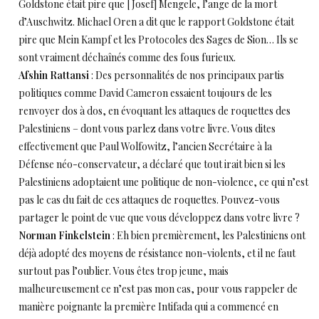
Goldstone était pire que [Josef] Mengele, l’ange de la mort
d’Auschwitz. Michael Oren a dit que le rapport Goldstone était
pire que Mein Kampf et les Protocoles des Sages de Sion… Ils se
sont vraiment déchaînés comme des fous furieux.
Afshin Rattansi
: Des personnalités de nos principaux partis
politiques comme David Cameron essaient toujours de les
renvoyer dos à dos, en évoquant les attaques de roquettes des
Palestiniens – dont vous parlez dans votre livre. Vous dites
effectivement que Paul Wolfowitz, l’ancien Secrétaire à la
Défense néo-conservateur, a déclaré que tout irait bien si les
Palestiniens adoptaient une politique de non-violence, ce qui n’est
pas le cas du fait de ces attaques de roquettes. Pouvez-vous
partager le point de vue que vous développez dans votre livre ?
Norman Finkelstein
: Eh bien premièrement, les Palestiniens ont
déjà adopté des moyens de résistance non-violents, et il ne faut
surtout pas l’oublier. Vous êtes trop jeune, mais
malheureusement ce n’est pas mon cas, pour vous rappeler de
manière poignante la première Intifada qui a commencé en